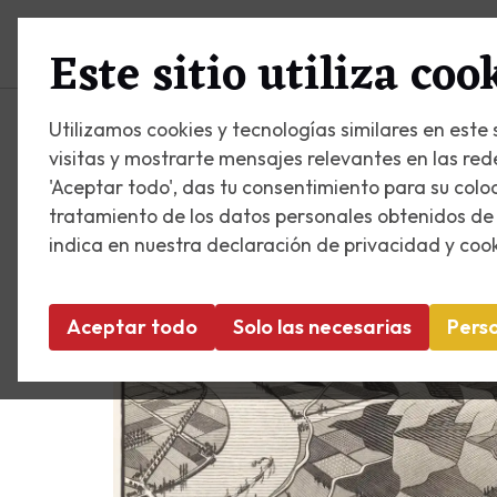
Visitar
Ver y hacer
Ace
Este sitio utiliza coo
Utilizamos cookies y tecnologías similares en este 
visitas y mostrarte mensajes relevantes en las rede
'Aceptar todo', das tu consentimiento para su colo
tratamiento de los datos personales obtenidos de
indica en nuestra declaración de privacidad y cook
Aceptar todo
Solo las necesarias
Perso