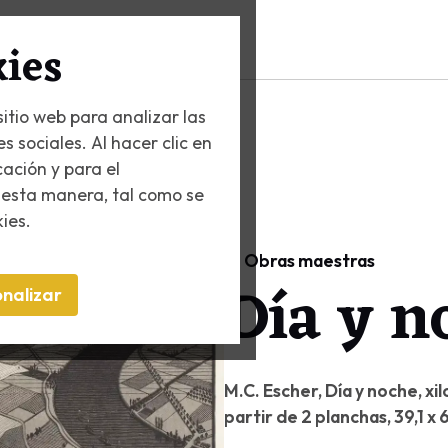
rca de Escher
kies
sitio web para analizar las
s sociales. Al hacer clic en
cación y para el
 esta manera, tal como se
ies.
Obras maestras
Día y n
nalizar
M.C. Escher, Día y noche, xil
partir de 2 planchas, 39,1 x