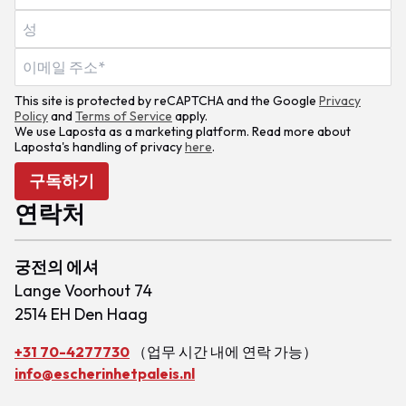
This site is protected by reCAPTCHA and the Google
Privacy
Policy
and
Terms of Service
apply.
We use Laposta as a marketing platform. Read more about
Laposta's handling of privacy
here
.
구독하기
연락처
궁전의 에셔
Lange Voorhout 74
2514 EH Den Haag
+31 70-4277730
（업무 시간 내에 연락 가능）
info@escherinhetpaleis.nl