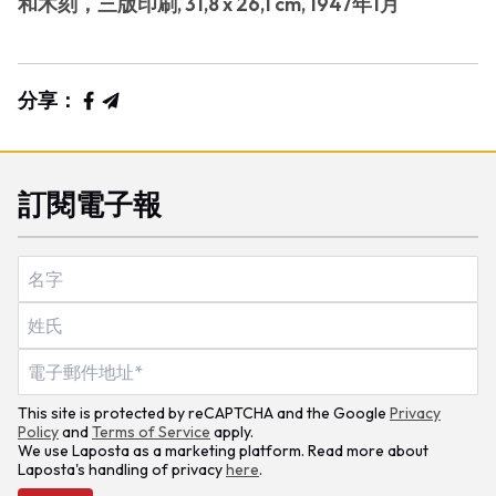
和木刻，三版印刷, 31,8 x 26,1 cm, 1947年1月
分享：
訂閱電子報
This site is protected by reCAPTCHA and the Google
Privacy
Policy
and
Terms of Service
apply.
We use Laposta as a marketing platform. Read more about
Laposta's handling of privacy
here
.