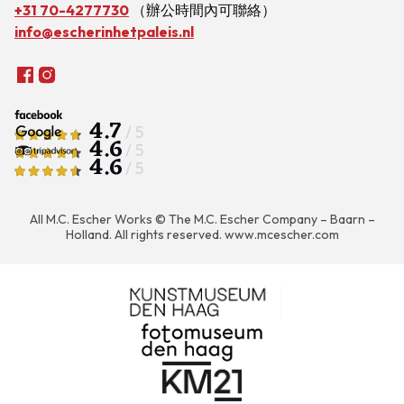
+31 70-4277730
（辦公時間內可聯絡）
info@escherinhetpaleis.nl
4.7
/ 5
4.6
/ 5
4.6
/ 5
All M.C. Escher Works © The M.C. Escher Company – Baarn –
Holland. All rights reserved.
www.mcescher.com