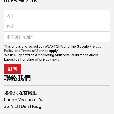
This site is protected by reCAPTCHA and the Google
Privacy
Policy
and
Terms of Service
apply.
We use Laposta as a marketing platform. Read more about
Laposta's handling of privacy
here
.
訂閱
聯絡我們
埃舍尔 在宫殿里
Lange Voorhout 74
2514 EH Den Haag