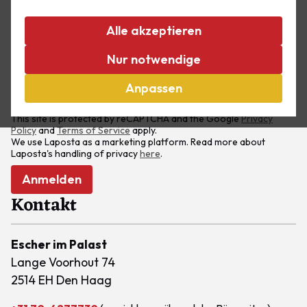
Alle akzeptieren
Nur notwendige
Anpassen
This site is protected by reCAPTCHA and the Google
Privacy
Policy
and
Terms of Service
apply.
We use Laposta as a marketing platform. Read more about
Laposta's handling of privacy
here
.
Anmelden
Kontakt
Escher im Palast
Lange Voorhout 74
2514 EH Den Haag