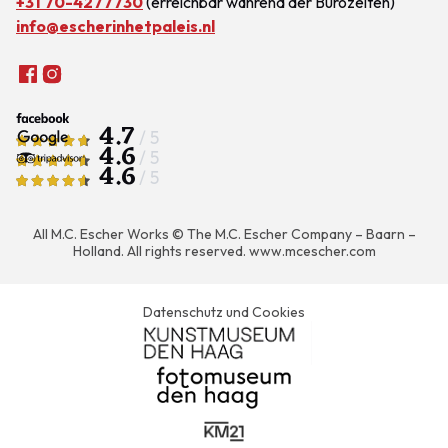
+31 70-4277730
(erreichbar während der Bürozeiten)
info@escherinhetpaleis.nl
4.7
/ 5
4.6
/ 5
4.6
/ 5
All M.C. Escher Works © The M.C. Escher Company – Baarn –
Holland. All rights reserved.
www.mcescher.com
Datenschutz und Cookies