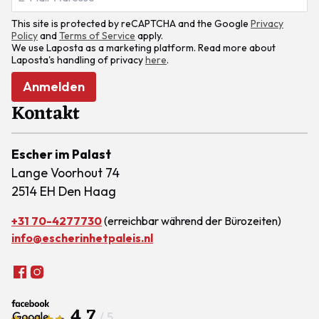
This site is protected by reCAPTCHA and the Google
Privacy
Policy
and
Terms of Service
apply.
We use Laposta as a marketing platform. Read more about
Laposta's handling of privacy
here
.
Anmelden
Kontakt
Escher im Palast
Lange Voorhout 74
2514 EH Den Haag
+31 70-4277730
(erreichbar während der Bürozeiten)
info@escherinhetpaleis.nl
4.7
/ 5