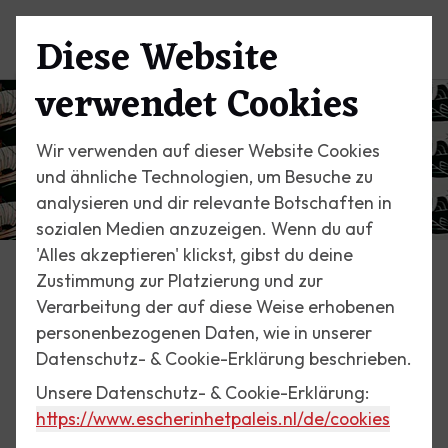
Diese Website
Menü
verwendet Cookies
Wir verwenden auf dieser Website Cookies
und ähnliche Technologien, um Besuche zu
analysieren und dir relevante Botschaften in
sozialen Medien anzuzeigen. Wenn du auf
'Alles akzeptieren' klickst, gibst du deine
Zustimmung zur Platzierung und zur
Startseite
Verarbeitung der auf diese Weise erhobenen
Über Escher
personenbezogenen Daten, wie in unserer
Datenschutz- & Cookie-Erklärung beschrieben.
Seine berühmtesten Bilder, seine Biographie.
Unsere Datenschutz- & Cookie-Erklärung:
Erfahren Sie alles über Maurits Cornelis Escher
https://www.escherinhetpaleis.nl
/de/cookies