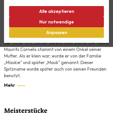
Das Leben des M.C. Escher
Alle akzeptieren
Nur notwendige
M.C. Escher wurde am 17. Juni 1898 als dritter Sohn
in zweiter Ehe von George Escher und Sara
Anpassen
Gleichman geboren. Aus einer früheren Ehe hatte
der Vater G.A. Escher bereits zwei Söhne. Der Name
Maurits Cornelis stammt von einem Onkel seiner
Mutter. Als er klein war, wurde er von der Familie
„Maukie“ und später „Mauk“ genannt. Dieser
Spitzname wurde später auch von seinen Freunden
benutzt.
Mehr
Meisterstücke