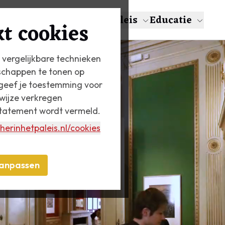
en
Over Escher
Het Paleis
Educatie
t cookies
 vergelijkbare technieken
schappen te tonen op
n geef je toestemming voor
wijze verkregen
statement wordt vermeld.
herinhetpaleis.nl
/cookies
anpassen