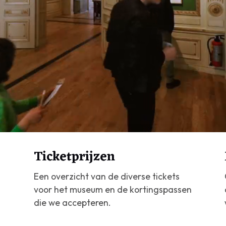
verrassen door 
Ticketprijzen
ken van M.C. E
Een overzicht van de diverse tickets
voor het museum en de kortingspassen
die we accepteren.