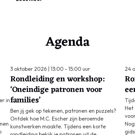
Agenda
3 oktober 2026 | 13:00 - 15:00 uur
24 o
Rondleiding en workshop:
Ro
‘Oneindige patronen voor
ee
families’
er in
Tijd
Het 
Ben jij gek op tekenen, patronen en puzzels?
voor
Ontdek hoe M.C. Escher zijn beroemde
enen
Nog
kunstwerken maakte. Tijdens een korte
p
gids
rondleiding bekijk je patronen uit de