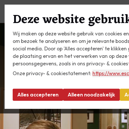
Plan je bezoek
Zien & do
Deze website gebruik
Wij maken op deze website gebruik van cookies en
om bezoek te analyseren en om je relevante bood
social media. Door op 'Alles accepteren' te klikke
de plaatsing ervan en het verwerken van op deze 
persoonsgegevens, zoals in ons privacy- & cookie
Onze privacy- & cookiestatement:
https://www.esc
Alles accepteren
Alleen noodzakelijk
A