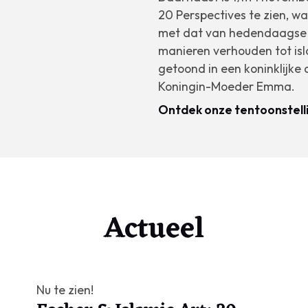
20 Perspectives
te zien, w
met dat van hedendaagse k
manieren verhouden tot isla
getoond in een koninklijke
Koningin-Moeder Emma.
Ontdek onze tentoonstell
Actueel
Nu te zien!