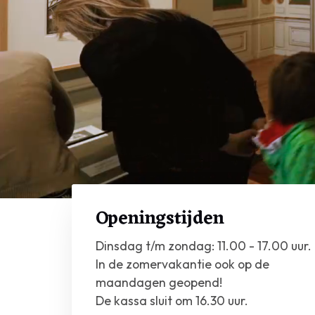
Laat je 
Openingstijden
meesterwer
Dinsdag t/m zondag: 11.00 - 17.00 uur.
In de zomervakantie ook op de
maandagen geopend!
De kassa sluit om 16.30 uur.