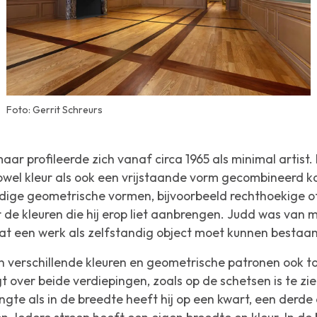
Foto: Gerrit Schreurs
aar profileerde zich vanaf circa 1965 als minimal artist. I
wel kleur als ook een vrijstaande vorm gecombineerd k
udige geometrische vormen, bijvoorbeeld rechthoekige of
r de kleuren die hij erop liet aanbrengen. Judd was van m
at een werk als zelfstandig object moet kunnen bestaan
n verschillende kleuren en geometrische patronen ook t
gt over beide verdiepingen, zoals op de schetsen is te zien
ngte als in de breedte heeft hij op een kwart, een derde 