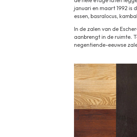
de hele etage laten legge
januari en maart 1992 is 
essen, basralocus, kamba
In de zalen van de Escher
aanbrengt in de ruimte. Te
negentiende-eeuwse zalen