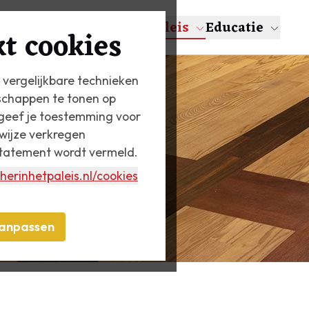
en
Over Escher
Het Paleis
Educatie
t cookies
 vergelijkbare technieken
schappen te tonen op
n geef je toestemming voor
wijze verkregen
statement wordt vermeld.
herinhetpaleis.nl
/cookies
anpassen