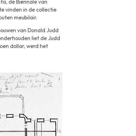
nta, de Biënnale van
e vinden in de collectie
uten meubilair.
bouwen van Donald Judd
 onderhouden liet de Judd
oen dollar, werd het