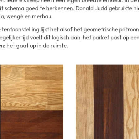
n. Iedere streep heeft een eigen breedte en kleur. In de
dit schema goed te herkennen. Donald Judd gebruikte hie
la, wengé en merbau.
-tentoonstelling lijkt het alsof het geometrische patr
gelijkertijd voelt dit logisch aan, het parket past op een
: het gaat op in de ruimte.