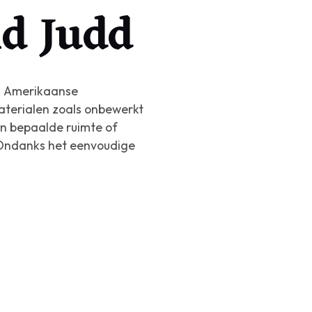
ld Judd
ral Amerikaanse
aterialen zoals onbewerkt
en bepaalde ruimte of
. Ondanks het eenvoudige