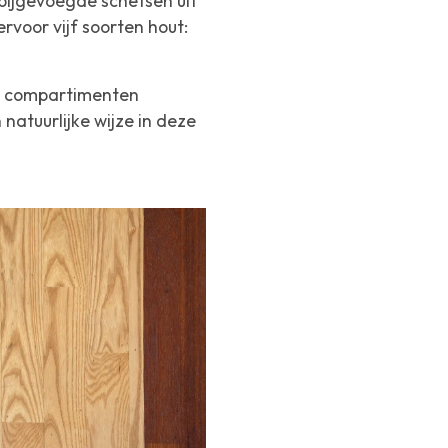
 bijgevoegde schetsen uit
rvoor vijf soorten hout:
oon compartimenten
 natuurlijke wijze in deze