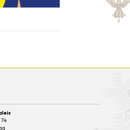
aleis
 74
ag