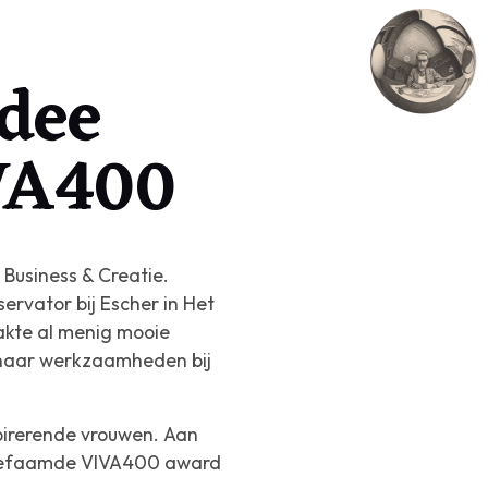
dee
VA400
Business & Creatie.
ervator bij Escher in Het
akte al menig mooie
 haar werkzaamheden bij
pirerende vrouwen. Aan
e befaamde VIVA400 award