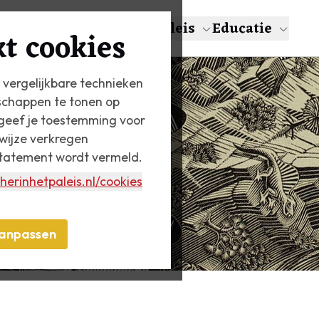
en
Over Escher
Het Paleis
Educatie
t cookies
 vergelijkbare technieken
schappen te tonen op
n geef je toestemming voor
wijze verkregen
statement wordt vermeld.
herinhetpaleis.nl
/cookies
anpassen