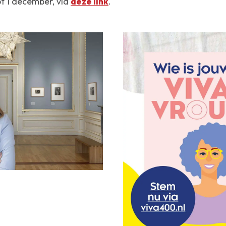
t 1 december, via
deze link
.