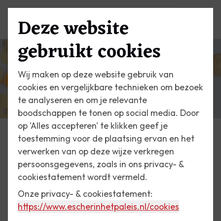
Deze website
Menu
gebruikt cookies
Wij maken op deze website gebruik van
cookies en vergelijkbare technieken om bezoek
te analyseren en om je relevante
boodschappen te tonen op social media. Door
op 'Alles accepteren' te klikken geef je
toestemming voor de plaatsing ervan en het
Nieuws
verwerken van op deze wijze verkregen
persoonsgegevens, zoals in ons privacy- &
8 juni 2022
cookiestatement wordt vermeld.
Nieuw: Koninklijke
Onze privacy- & cookiestatement:
ontmoetingen
https://www.escherinhetpaleis.nl
/cookies