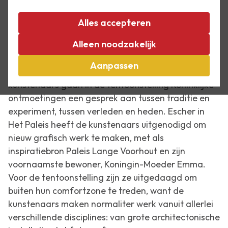
8 september t/m 6 november
Alles accepteren
2022
Alleen noodzakelijk
Dit najaar vindt er in Escher in Het Paleis een
Aanpassen
koninklijke ontmoeting plaats. Tien Haagse
kunstenaars gaan in de tentoonstelling
Koninklijke
ontmoetingen
een gesprek aan tussen traditie en
experiment, tussen verleden en heden. Escher in
Het Paleis heeft de kunstenaars uitgenodigd om
nieuw grafisch werk te maken, met als
inspiratiebron Paleis Lange Voorhout en zijn
voornaamste bewoner, Koningin-Moeder Emma.
Voor de tentoonstelling zijn ze uitgedaagd om
buiten hun comfortzone te treden, want de
kunstenaars maken normaliter werk vanuit allerlei
verschillende disciplines: van grote architectonische