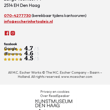
2514 EH Den Haag
070-4277730
(bereikbaar tijdens kantooruren)
info@escherinhetpaleis.nl
4.7
/ 5
4.6
/ 5
4.5
/ 5
All M.C. Escher Works © The M.C. Escher Company – Baarn –
Holland. All rights reserved.
www.mcescher.com
Privacy en cookies
Over ReadSpeaker