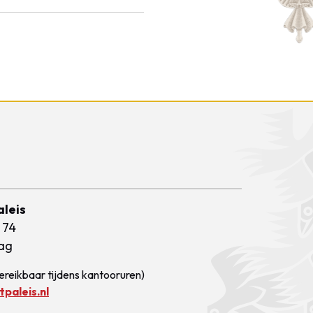
aleis
 74
ag
ereikbaar tijdens kantooruren)
paleis.nl