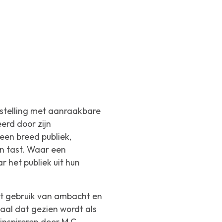
nstelling met aanraakbare
rd door zijn
een breed publiek,
an tast. Waar een
 het publiek uit hun
et gebruik van ambacht en
aal dat gezien wordt als
 inspireren door M.C.