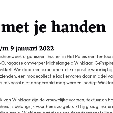
 met je handen
t/m 9 januari 2022
shionweek organiseert Escher in Het Paleis een tentoo
Curaçaose ontwerper Michelangelo Winklaar. Geïnspiree
kkelt Winklaar een experimentele expositie waarbij hij 
htzienden, een modecollectie laat ervaren door middel v
eum vooral niet aangeraakt mag worden, nodigt Winklaar
 van Winklaar zijn de vrouwelijke vormen, textuur en h
id is belangrijk voor hem: zo gebruikt hij graag materi
elindustrie. Winklaar laat zich voor deze tentoonstelling