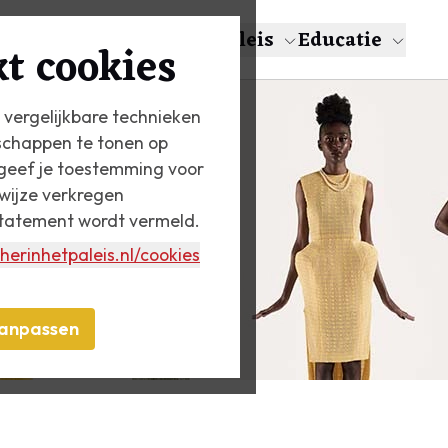
en
Over Escher
Het Paleis
Educatie
t cookies
 vergelijkbare technieken
schappen te tonen op
n geef je toestemming voor
wijze verkregen
statement wordt vermeld.
herinhetpaleis.nl
/cookies
anpassen