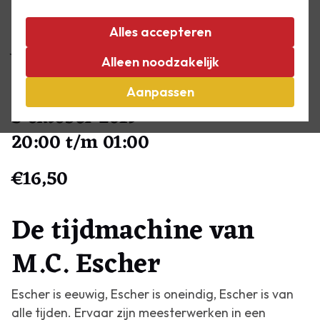
De Museumnacht Den Haag bestaat 10 jaar!
Daarom is het tijd voor een groot cultureel feest. De
Alles accepteren
jubileumeditie vindt plaats op zaterdag 5 oktober
Alleen noodzakelijk
2019. Met 47 deelnemende Haagse musea is het de
grootste editie ooit!
Aanpassen
5 oktober 2019
20:00 t/m 01:00
€16,50
De tijdmachine van
M.C. Escher
Escher is eeuwig, Escher is oneindig, Escher is van
alle tijden. Ervaar zijn meesterwerken in een