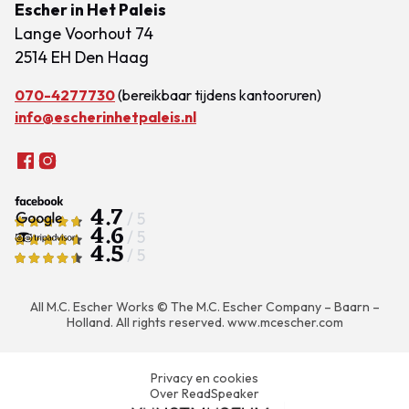
Escher in Het Paleis
Lange Voorhout 74
2514 EH Den Haag
070-4277730
(bereikbaar tijdens kantooruren)
info@escherinhetpaleis.nl
4.7
/ 5
4.6
/ 5
4.5
/ 5
All M.C. Escher Works © The M.C. Escher Company – Baarn –
Holland. All rights reserved.
www.mcescher.com
Privacy en cookies
Over ReadSpeaker