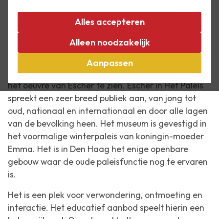
Escher in Het Paleis toont de wereldberoemde,
Alles accepteren
fantasievolle voorstellingen van de kunstenaar
Alleen noodzakelijk
M.C. Escher (1898-1972). Met ruim 120 prenten zijn
bij Escher in Het Paleis altijd de bekendste werken
Aanpassen
en een selectie van steeds wisselende grafiek uit
het oeuvre van Escher te zien. Escher in Het Paleis
spreekt een zeer breed publiek aan, van jong tot
oud, nationaal en internationaal en door alle lagen
van de bevolking heen. Het museum is gevestigd in
het voormalige winterpaleis van koningin-moeder
Emma. Het is in Den Haag het enige openbare
gebouw waar de oude paleisfunctie nog te ervaren
is.
Het is een plek voor verwondering, ontmoeting en
interactie. Het educatief aanbod speelt hierin een