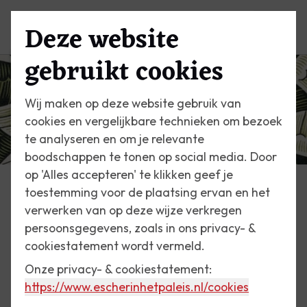
Deze website
Menu
gebruikt cookies
Wij maken op deze website gebruik van
cookies en vergelijkbare technieken om bezoek
te analyseren en om je relevante
boodschappen te tonen op social media. Door
op 'Alles accepteren' te klikken geef je
toestemming voor de plaatsing ervan en het
Nieuws
verwerken van op deze wijze verkregen
persoonsgegevens, zoals in ons privacy- &
30 oktober 2023
cookiestatement wordt vermeld.
Vacature: Medewerker
Onze privacy- & cookiestatement:
Educatie - VERVULD
https://www.escherinhetpaleis.nl
/cookies