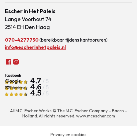
Escher in Het Paleis
Lange Voorhout 74
2514 EH Den Haag
070-4277730
(bereikbaar tijdens kantooruren)
info@escherinhetpaleis.nl
4.7
/ 5
4.6
/ 5
4.5
/ 5
All M.C. Escher Works © The M.C. Escher Company – Baarn –
Holland. All rights reserved.
www.mcescher.com
Privacy en cookies