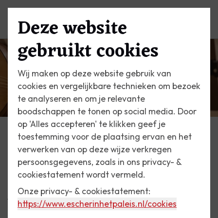
Deze website
Menu
gebruikt cookies
Wij maken op deze website gebruik van
cookies en vergelijkbare technieken om bezoek
te analyseren en om je relevante
boodschappen te tonen op social media. Door
op 'Alles accepteren' te klikken geef je
toestemming voor de plaatsing ervan en het
Activiteiten
verwerken van op deze wijze verkregen
persoonsgegevens, zoals in ons privacy- &
26 juni 2026 | 19:00 - 22:00 uur
cookiestatement wordt vermeld.
Amsterdams Andalusisch
Onze privacy- & cookiestatement:
Orkest | Geannuleerd
https://www.escherinhetpaleis.nl
/cookies