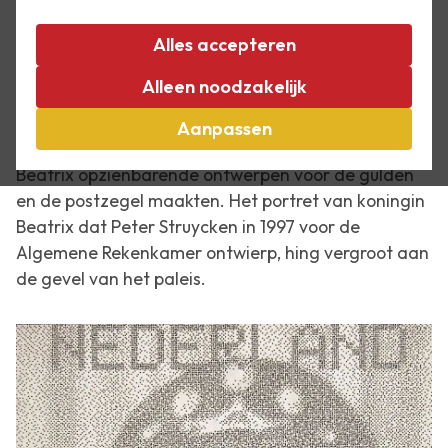
In de zomer van 2005 was er de tentoonstelling
Alles accepteren
Koninklijke Zomer in Het Paleis
te zien. Hierin werd
Alleen noodzakelijk
aandacht geschonken aan de ontwerpers Bruno
Ninaber van Eyben en Peter Struycken, die beiden
Aanpassen
aan het begin van de regeringstijd van koningin
Beatrix opzienbarende ontwerpen voor de gulden
en de postzegel maakten. Het portret van koningin
Beatrix dat Peter Struycken in 1997 voor de
Algemene Rekenkamer ontwierp, hing vergroot aan
de gevel van het paleis.