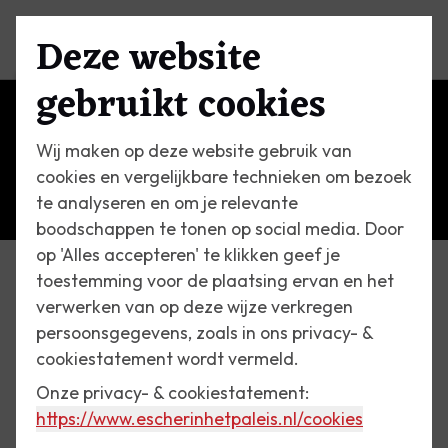
Deze website
Menu
gebruikt cookies
Wij maken op deze website gebruik van
cookies en vergelijkbare technieken om bezoek
te analyseren en om je relevante
boodschappen te tonen op social media. Door
op 'Alles accepteren' te klikken geef je
toestemming voor de plaatsing ervan en het
Tentoonstellingen
verwerken van op deze wijze verkregen
persoonsgegevens, zoals in ons privacy- &
8 juni t/m 8 september 2005
cookiestatement wordt vermeld.
Koninklijke Zomer in Het
Onze privacy- & cookiestatement:
Paleis
https://www.escherinhetpaleis.nl
/cookies