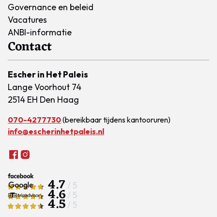
Governance en beleid
Vacatures
ANBI-informatie
Contact
Escher in Het Paleis
Lange Voorhout 74
2514 EH Den Haag
070-4277730
(bereikbaar tijdens kantooruren)
info@escherinhetpaleis.nl
4.7
/ 5
4.6
/ 5
4.5
/ 5