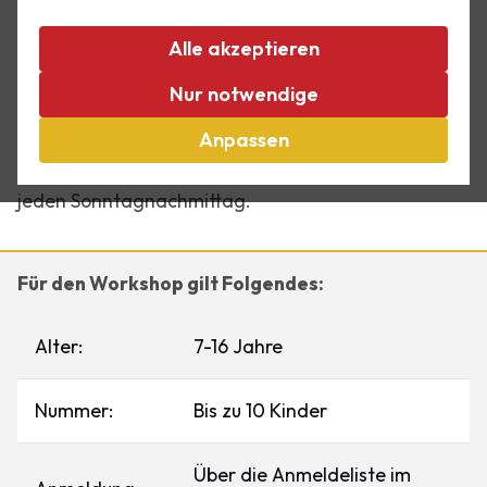
Linoldruck
Alle akzeptieren
Möchtest du selbst einmal Grafik erleben und
erfahren, was das Werk von M.C. Escher so
Nur notwendige
besonders macht? In unserem Linoldruck-Workshop
Anpassen
für Kinder kannst du selbst tätig werden und dein
eigenes grafisches Werk schaffen. Besuchen Sie uns
jeden Sonntagnachmittag.
Für den Workshop gilt Folgendes:
Alter:
7-16 Jahre
Nummer:
Bis zu 10 Kinder
Über die Anmeldeliste im