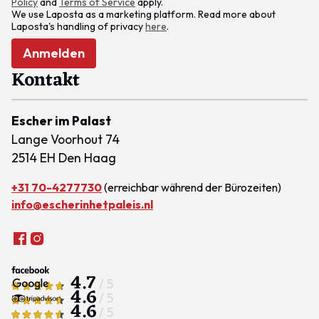
Policy
and
Terms of Service
apply.
We use Laposta as a marketing platform. Read more about
Laposta's handling of privacy
here
.
Anmelden
Kontakt
Escher im Palast
Lange Voorhout 74
2514 EH Den Haag
+31 70-4277730
(erreichbar während der Bürozeiten)
info@escherinhetpaleis.nl
4.7
/ 5
4.6
/ 5
4.6
/ 5