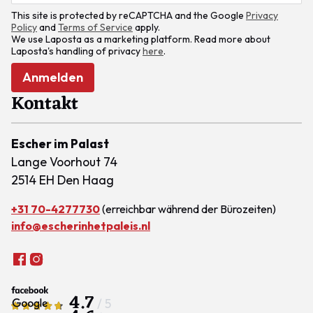
This site is protected by reCAPTCHA and the Google
Privacy
Policy
and
Terms of Service
apply.
We use Laposta as a marketing platform. Read more about
Laposta's handling of privacy
here
.
Anmelden
Kontakt
Escher im Palast
Lange Voorhout 74
2514 EH Den Haag
+31 70-4277730
(erreichbar während der Bürozeiten)
info@escherinhetpaleis.nl
4.7
/ 5