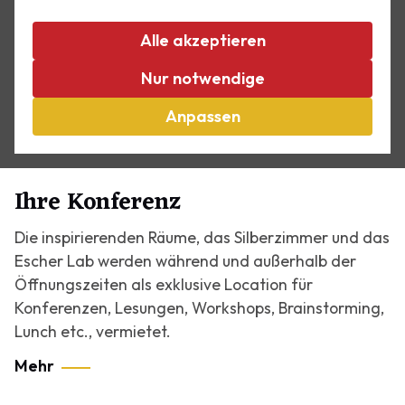
Eine königliche Hochzeit bei Escher im Palast. Eine
Hochzeit im Winterpalast von Königin Emma im
Alle akzeptieren
romantischen Ballsaal oder inmitten der
bezaubernden Werke von Maurits C. Escher!
Nur notwendige
Mehr
Anpassen
Ihre Konferenz
Die inspirierenden Räume, das Silberzimmer und das
Escher Lab werden während und außerhalb der
Öffnungszeiten als exklusive Location für
Konferenzen, Lesungen, Workshops, Brainstorming,
Lunch etc., vermietet.
Mehr