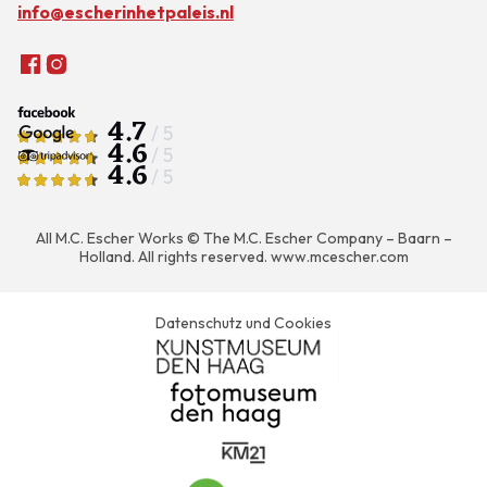
info@escherinhetpaleis.nl
4.7
/ 5
4.6
/ 5
4.6
/ 5
All M.C. Escher Works © The M.C. Escher Company – Baarn –
Holland. All rights reserved.
www.mcescher.com
Datenschutz und Cookies