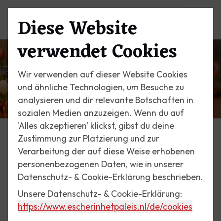
Diese Website
Menü
verwendet Cookies
Wir verwenden auf dieser Website Cookies
und ähnliche Technologien, um Besuche zu
analysieren und dir relevante Botschaften in
sozialen Medien anzuzeigen. Wenn du auf
'Alles akzeptieren' klickst, gibst du deine
Zustimmung zur Platzierung und zur
Veranstaltungen
Verarbeitung der auf diese Weise erhobenen
Ihr Event
personenbezogenen Daten, wie in unserer
Datenschutz- & Cookie-Erklärung beschrieben.
Unsere Datenschutz- & Cookie-Erklärung:
Escher im Palast liegt an einem der schönsten Orte
https://www.escherinhetpaleis.nl
/de/cookies
in Den Haag, am Lange Voorhout. Empfangen Sie