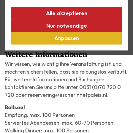
Ihre Gäste fürstlich im Palast. Die königlichen
Räume des Palasts, inklusiv Ballsaal, werden
Alle akzeptieren
außerhalb der Öffnungszeiten als exklusive
Location für Unternehmensevents, Empfänge,
Nur notwendige
Diners etc. vermietet. Verleihen Sie Ihrem Event die
Anpassen
Exklusivität, die es verdient.
Weitere Informationen
Wir wissen, wie wichtig Ihre Veranstaltung ist, und
möchten sicherstellen, dass sie reibungslos verläuft.
Für weitere Informationen und Buchungen
kontaktieren Sie uns bitte unter 0031 (0)70 720 0
720 oder reservering@escherinhetpaleis.nl.
Ballsaal
Empfang: max. 100 Personen
Serviertes Abendessen: max. 60-70 Personen
Walking Dinner: max. 100 Personen