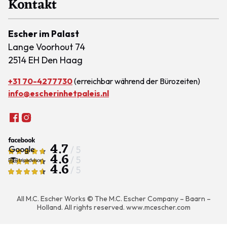
Kontakt
Escher im Palast
Lange Voorhout 74
2514 EH Den Haag
+31 70-4277730
(erreichbar während der Bürozeiten)
info@escherinhetpaleis.nl
4.7
/ 5
4.6
/ 5
4.6
/ 5
All M.C. Escher Works © The M.C. Escher Company – Baarn –
Holland. All rights reserved.
www.mcescher.com