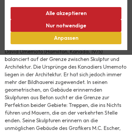
die Ausstellung
David Umemoto: Architect van
het onmogelijke (Architekt des Unmöglichen)
.
Alle akzeptieren
Außer den Meisterwerken des weltberühmten
Nur notwendige
Grafikers M.C. Escher wurden dann Skulpturen
des Künstlers David Umemoto ausgestellt.
Anpassen
David Umemoto (Hamilton, Kanada, 1975)
balanciert auf der Grenze zwischen Skulptur und
Architektur. Die Ursprünge des Kanadiers Umemoto
liegen in der Architektur. Er hat sich jedoch immer
mehr der Bildhauerei zugewendet. In seinen
geometrischen, an Gebäude erinnernden
Skulpturen aus Beton sucht er die Grenze zur
Perfektion beider Gebiete: Treppen, die ins Nichts
führen und Mauern, die an der verkehrten Stelle
enden. Seine Skulpturen erinnern an die
unmöglichen Gebäude des Grafikers M.C. Escher,