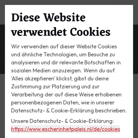
Diese Website
Menü
verwendet Cookies
Wir verwenden auf dieser Website Cookies
und ähnliche Technologien, um Besuche zu
analysieren und dir relevante Botschaften in
sozialen Medien anzuzeigen. Wenn du auf
'Alles akzeptieren' klickst, gibst du deine
Zustimmung zur Platzierung und zur
Ausstellungen
Verarbeitung der auf diese Weise erhobenen
David Umemoto: Architekt
personenbezogenen Daten, wie in unserer
Datenschutz- & Cookie-Erklärung beschrieben.
des Unmöglichen
Unsere Datenschutz- & Cookie-Erklärung:
https://www.escherinhetpaleis.nl
/de/cookies
Im Winter 2019/2020 brachte Escher im Palast