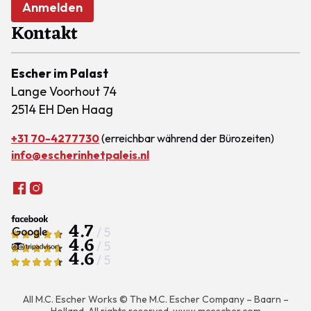
Anmelden
Kontakt
Escher im Palast
Lange Voorhout 74
2514 EH Den Haag
+31 70-4277730
(erreichbar während der Bürozeiten)
info@escherinhetpaleis.nl
4.7
/ 5
4.6
/ 5
4.6
/ 5
All M.C. Escher Works © The M.C. Escher Company – Baarn –