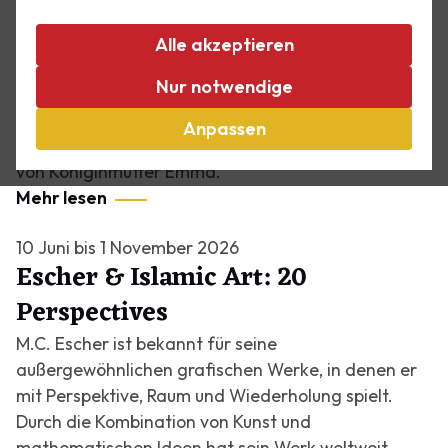
Die Escher Ausstellung
Mit über 120 Drucken zeigt Escher im Palast eine
Alle akzeptieren
Dauerausstellung mit den bekanntesten Werken
Nur notwendige
aus dem Oeuvre von M.C. Escher (1898-1972). Diese
eindrucksvollen Werke werden in einem königlichen
Anpassen
Ambiente gezeigt: dem ehemaligen Winterpalast
von Königinmutter Emma.
Mehr lesen
10 Juni bis 1 November 2026
Escher & Islamic Art: 20
Perspectives
M.C. Escher ist bekannt für seine
außergewöhnlichen grafischen Werke, in denen er
mit Perspektive, Raum und Wiederholung spielt.
Durch die Kombination von Kunst und
mathematischen Ideen hat sein Werk weltweit