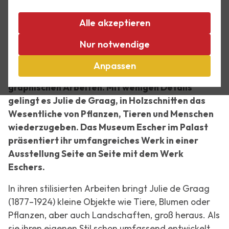
Julie de Graag ist eine talentierte Zeitgenossin
von M.C. Escher. 2024 jährt sich ihr Todestag zum
Alle akzeptieren
hundertsten Mal. Die beiden Künstler verbindet
Nur notwendige
eine große Liebe zur Natur, sie beobachten die
Welt um sich herum und verarbeiten diese
Anpassen
Eindrücke auf ihre ganz eigene Art und Weise in
graphischen Arbeiten. Mit wenigen Details
gelingt es Julie de Graag, in Holzschnitten das
Wesentliche von Pflanzen, Tieren und Menschen
wiederzugeben. Das Museum Escher im Palast
präsentiert ihr umfangreiches Werk in einer
Ausstellung Seite an Seite mit dem Werk
Eschers.
In ihren stilisierten Arbeiten bringt Julie de Graag
(1877–1924) kleine Objekte wie Tiere, Blumen oder
Pflanzen, aber auch Landschaften, groß heraus. Als
sie ihren eigenen Stil schon umfassend entwickelt