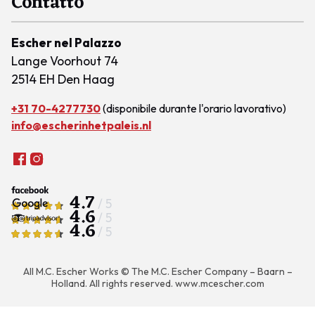
Contatto
Escher nel Palazzo
Lange Voorhout 74
2514 EH Den Haag
+31 70-4277730
(disponibile durante l'orario lavorativo)
info@escherinhetpaleis.nl
4.7
/ 5
4.6
/ 5
4.6
/ 5
All M.C. Escher Works © The M.C. Escher Company – Baarn –
Holland. All rights reserved.
www.mcescher.com