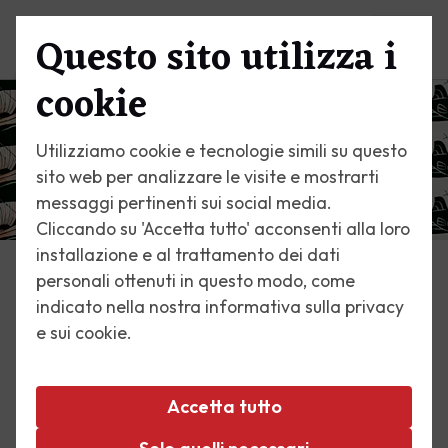
Questo sito utilizza i
Menu
cookie
Utilizziamo cookie e tecnologie simili su questo
sito web per analizzare le visite e mostrarti
messaggi pertinenti sui social media.
Cliccando su 'Accetta tutto' acconsenti alla loro
installazione e al trattamento dei dati
personali ottenuti in questo modo, come
Home
indicato nella nostra informativa sulla privacy
M.C. Escher
e sui cookie.
Le sue stampe più famose, la sua vita. Scopri
Accetta tutto
Maurits Cornelis Escher!