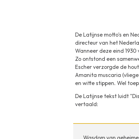
De Latijnse motto's en N
directeur van het Nederlan
Wanneer deze eind 1930 
Zo ontstond een samenwer
Escher verzorgde de houts
Amanita muscaria
(vlieg
en witte stippen. Wel toep
De Latijnse tekst luidt "
Di
vertaald:
Wasdom van geheimen