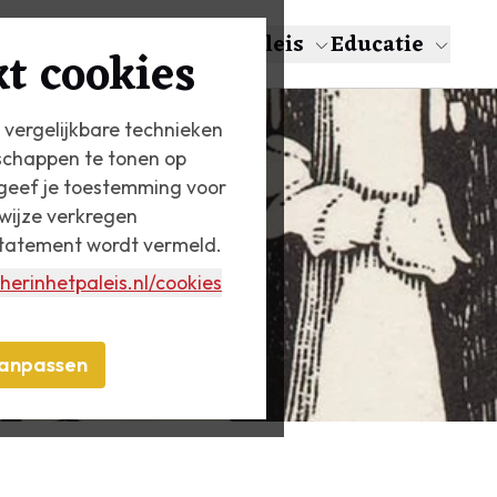
en
Over Escher
Het Paleis
Educatie
t cookies
 vergelijkbare technieken
schappen te tonen op
n geef je toestemming voor
wijze verkregen
statement wordt vermeld.
herinhetpaleis.nl
/cookies
anpassen