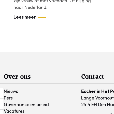
zijn vrouw of met vrienden. Of hij ging
naar Nederland.
Lees meer
Over ons
Contact
Nieuws
Escher in Het P
Pers
Lange Voorhout
Governance en beleid
2514 EH Den Ha
Vacatures