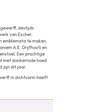
gewerff, destijds
 werk van Escher.
om emblemata te maken.
niem A.E. Drijfhout) en
enstoel
. Een prachtige
el met donkerrode hoed
zijn dit jaar.
erff in dichtvorm heeft