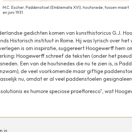
M.C. Escher, Paddenstoel (Emblemata XVI), houtsnede, tussen maart
en juni 1931
ederlandse gedichten komen van kunsthistoricus G.J.
Hoo
ds Historisch instituut in Rome. Hij was lyrisch over het
verlegen is om inspiratie, suggereert Hoogewerff hem 
king: Hoogewerff schreef de teksten (onder het pseudo
neden. Een van de houtsnedes die nu te zien is, is
Padd
enzwam), de veel voorkomende maar giftige paddensto
asselijk nu, omdat er al veel paddenstoelen gesignaleerd 
ssolutionis ex humore speciose praefloresco"
, wat Hoogew
 is,