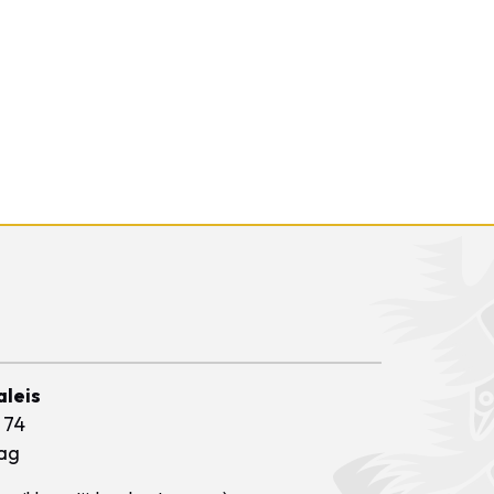
aleis
 74
ag