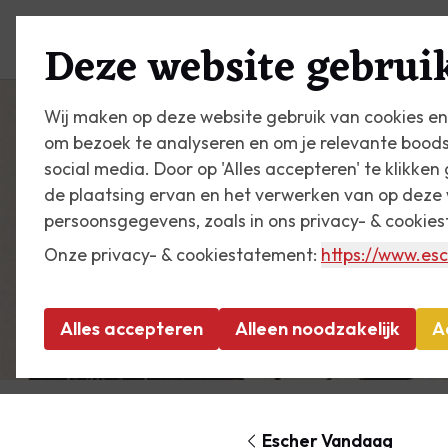
Plan je bezoek
Zien & do
Deze website gebruik
Wij maken op deze website gebruik van cookies en
om bezoek te analyseren en om je relevante bood
social media. Door op 'Alles accepteren' te klikke
de plaatsing ervan en het verwerken van op deze 
persoonsgegevens, zoals in ons privacy- & cookie
Onze privacy- & cookiestatement:
https://www.esc
Alles accepteren
Alleen noodzakelijk
A
Escher Vandaag