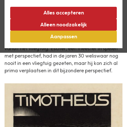
Vakantie! Ontspannen, ontsnappen, ontdekken.
Vakantie biedt altijd een nieuw perspectief. Een
Alles accepteren
frisse blik op het dagelijks leven, meer kennis van
Alleen noodzakelijk
andere culturen, of simpelweg meer waardering
voor de gerieflijkheid van het eigen huis. Het kan
Aanpassen
ook letterlijk een ander perspectief bieden: de blik
vanuit het vliegtuig. Escher, een meester in spelen
met perspectief, had in de jaren 30 weliswaar nog
nooit in een vliegtuig gezeten, maar hij kon zich al
prima verplaatsen in dit bijzondere perspectief.