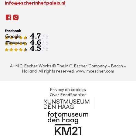
info@escherinhetpaleis.nl
4.7
/ 5
4.6
/ 5
4.5
/ 5
All M.C. Escher Works © The M.C. Escher Company – Baarn –
Holland. All rights reserved.
www.mcescher.com
Privacy en cookies
Over ReadSpeaker