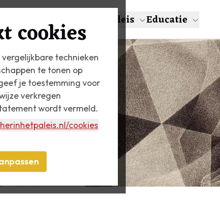
en
Over Escher
Het Paleis
Educatie
t cookies
 vergelijkbare technieken
schappen te tonen op
n geef je toestemming voor
wijze verkregen
statement wordt vermeld.
herinhetpaleis.nl
/cookies
anpassen