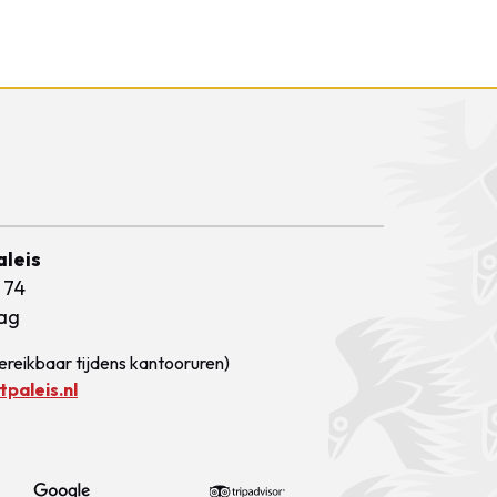
aleis
 74
ag
ereikbaar tijdens kantooruren)
paleis.nl