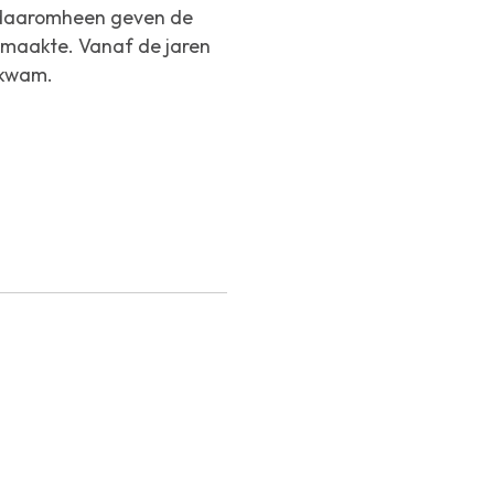
en daaromheen geven de
t maakte. Vanaf de jaren
 kwam.