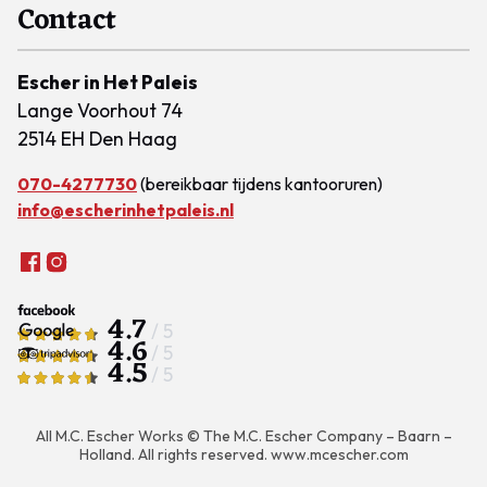
Contact
Escher in Het Paleis
Lange Voorhout 74
2514 EH Den Haag
070-4277730
(bereikbaar tijdens kantooruren)
info@escherinhetpaleis.nl
4.7
/ 5
4.6
/ 5
4.5
/ 5
All M.C. Escher Works © The M.C. Escher Company – Baarn –
Holland. All rights reserved.
www.mcescher.com