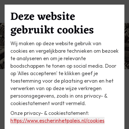
Deze website
Menu
gebruikt cookies
Wij maken op deze website gebruik van
cookies en vergelijkbare technieken om bezoek
te analyseren en om je relevante
boodschappen te tonen op social media. Door
op 'Alles accepteren' te klikken geef je
toestemming voor de plaatsing ervan en het
Escher Vandaag
verwerken van op deze wijze verkregen
persoonsgegevens, zoals in ons privacy- &
16 april 2017
cookiestatement wordt vermeld.
Viervlak-planetoïde
Onze privacy- & cookiestatement:
https://www.escherinhetpaleis.nl
/cookies