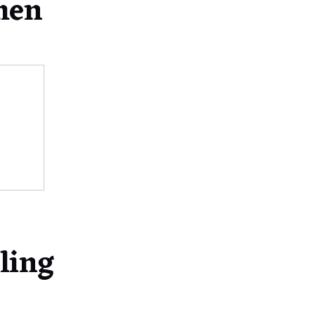
men
ling