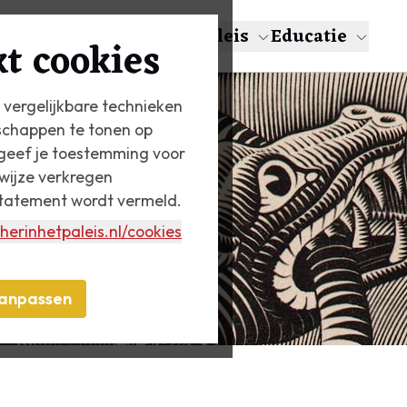
en
Over Escher
Het Paleis
Educatie
t cookies
 vergelijkbare technieken
schappen te tonen op
n geef je toestemming voor
wijze verkregen
statement wordt vermeld.
herinhetpaleis.nl
/cookies
anpassen