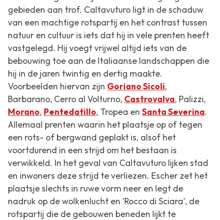
gebieden aan trof. Caltavuturo ligt in de schaduw
van een machtige rotspartij en het contrast tussen
natuur en cultuur is iets dat hij in vele prenten heeft
vastgelegd. Hij voegt vrijwel altijd iets van de
bebouwing toe aan de Italiaanse landschappen die
hij in de jaren twintig en dertig maakte.
Voorbeelden hiervan zijn
Goriano Sicoli
,
Barbarano
,
Cerro al Volturno
,
Castrovalva
,
Palizzi
,
Morano
,
Pentedatillo
,
Tropea
en
Santa Severina
.
Allemaal prenten waarin het plaatsje op of tegen
een rots- of bergwand geplakt is, alsof het
voortdurend in een strijd om het bestaan is
verwikkeld. In het geval van
Caltavuturo
lijken stad
en inwoners deze strijd te verliezen. Escher zet het
plaatsje slechts in ruwe vorm neer en legt de
nadruk op de wolkenlucht en 'Rocco di Sciara', de
rotspartij die de gebouwen beneden lijkt te