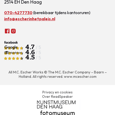
2514 EH Den Haag
070-4277730
(bereikbaar tijdens kantooruren)
info@escherinhetpaleis.nl
4.7
/ 5
4.6
/ 5
4.5
/ 5
All M.C. Escher Works © The M.C. Escher Company – Baarn –
Holland. All rights reserved.
www.mcescher.com
Privacy en cookies
Over ReadSpeaker