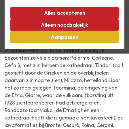
Op 22 april 1932 vertrokken Escher en zijn vriend
Alles accepteren
Giuseppe Haas-Triverio voor een maand naar
Alleen noodzakelijk
Sicilië, een eiland waar ze beiden nog nooit
geweest waren. In Napels stapten ze op het
Aanpassen
stoomschip Florio dat hen na een reis van 13 uur
afzette in Palermo. In de maand die volgde,
bezochten ze vele plaatsen: Palermo, Corleone,
Cefalù, met zijn beroemde kathedraal, Tindari (ooit
gesticht door de Grieken en de overblijfselen
daarvan zijn nog te zien), Milazzo, het eiland Lipari,
het zo mooi gelegen Taormina, de omgeving van
de Etna, Giarre, waar de vulkaanuitbarsting uit
1928 zichtbare sporen had achtergelaten,
Randazzo (dat vlakbij de Etna ligt en een
kathedraal heeft die is gemaakt van lavasteen), de
lavaformaties bij Bronte, Cesarò, Roina, Cerami,