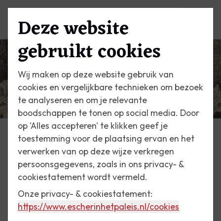
Deze website
Menu
gebruikt cookies
Wij maken op deze website gebruik van
cookies en vergelijkbare technieken om bezoek
te analyseren en om je relevante
boodschappen te tonen op social media. Door
op 'Alles accepteren' te klikken geef je
toestemming voor de plaatsing ervan en het
Escher Vandaag
verwerken van op deze wijze verkregen
persoonsgegevens, zoals in ons privacy- &
16 februari 2019
cookiestatement wordt vermeld.
Caltavuturo in de
Onze privacy- & cookiestatement:
Madonische bergen
https://www.escherinhetpaleis.nl
/cookies