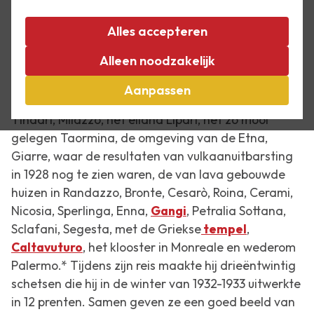
Escher bezocht Sicilië toen het nog ongerept was.
Hij was er voor het eerst in het voorjaar van 1932,
Alles accepteren
samen met zijn vriend en schilder Giuseppe Haas-
Alleen noodzakelijk
Triverio. Het aantal plaatsen dat ze samen
bezochten was indrukwekkend: hoofdstad Palermo,
Aanpassen
Corleone, Cefalù, met zijn beroemde kathedraal,
Tindari, Milazzo, het eiland Lipari, het zo mooi
gelegen Taormina, de omgeving van de Etna,
Giarre, waar de resultaten van vulkaanuitbarsting
in 1928 nog te zien waren, de van lava gebouwde
huizen in Randazzo, Bronte, Cesarò, Roina, Cerami,
Nicosia, Sperlinga, Enna,
Gangi
, Petralia Sottana,
Sclafani, Segesta, met de Griekse
tempel
,
Caltavuturo
, het klooster in Monreale en wederom
Palermo.* Tijdens zijn reis maakte hij drieëntwintig
schetsen die hij in de winter van 1932-1933 uitwerkte
in 12 prenten. Samen geven ze een goed beeld van