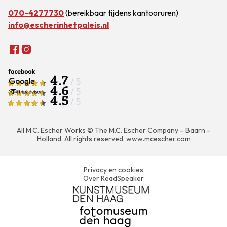
070-4277730
(bereikbaar tijdens kantooruren)
info@escherinhetpaleis.nl
4.7
/ 5
4.6
/ 5
4.5
/ 5
All M.C. Escher Works © The M.C. Escher Company – Baarn –
Holland. All rights reserved.
www.mcescher.com
Privacy en cookies
Over ReadSpeaker