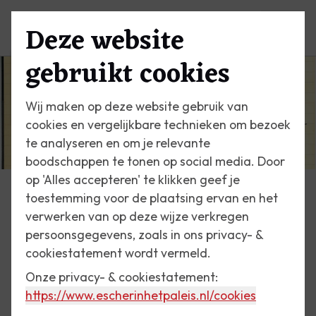
Deze website
Menu
gebruikt cookies
Wij maken op deze website gebruik van
cookies en vergelijkbare technieken om bezoek
te analyseren en om je relevante
boodschappen te tonen op social media. Door
op 'Alles accepteren' te klikken geef je
toestemming voor de plaatsing ervan en het
Escher Vandaag
verwerken van op deze wijze verkregen
persoonsgegevens, zoals in ons privacy- &
9 augustus 2017
cookiestatement wordt vermeld.
Op de s.s. Luna, 1957
Onze privacy- & cookiestatement:
https://www.escherinhetpaleis.nl
/cookies