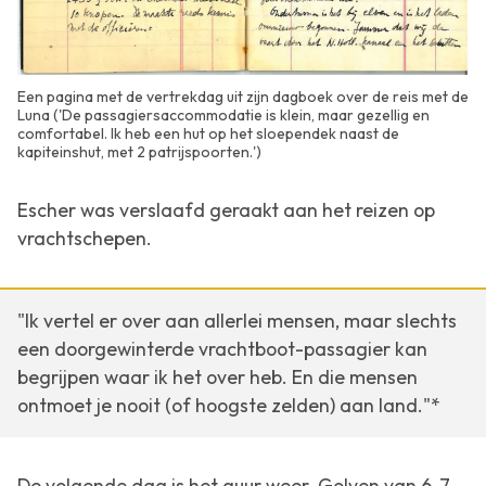
Een pagina met de vertrekdag uit zijn dagboek over de reis met de
Luna ('De passagiersaccommodatie is klein, maar gezellig en
comfortabel. Ik heb een hut op het sloependek naast de
kapiteinshut, met 2 patrijspoorten.')
Escher was verslaafd geraakt aan het reizen op
vrachtschepen.
"Ik vertel er over aan allerlei mensen, maar slechts
een doorgewinterde vrachtboot-passagier kan
begrijpen waar ik het over heb. En die mensen
ontmoet je nooit (of hoogste zelden) aan land."*
De volgende dag is het guur weer. Golven van 6-7