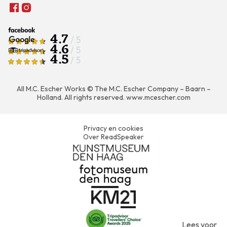
4.7
/ 5
4.6
/ 5
4.5
/ 5
All M.C. Escher Works © The M.C. Escher Company – Baarn –
Holland. All rights reserved.
www.mcescher.com
Privacy en cookies
Over ReadSpeaker
Lees voor