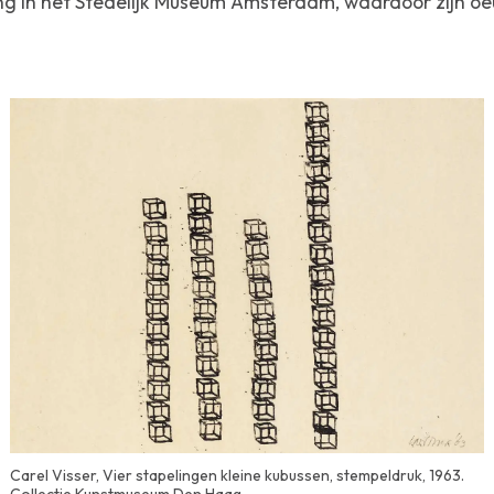
ng in het Stedelijk Museum Amsterdam, waardoor zijn oe
Carel Visser, Vier stapelingen kleine kubussen, stempeldruk, 1963.