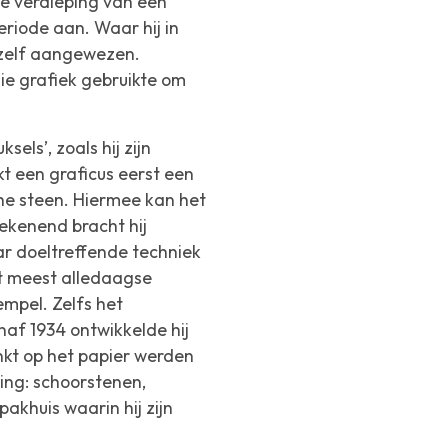
te verdieping van een
riode aan. Waar hij in
chzelf aangewezen.
e grafiek gebruikte om
els’, zoals hij zijn
t een graficus eerst een
che steen. Hiermee kan het
ekenend bracht hij
aar doeltreffende techniek
et meest alledaagse
empel. Zelfs het
af 1934 ontwikkelde hij
ïnkt op het papier werden
ving: schoorstenen,
akhuis waarin hij zijn