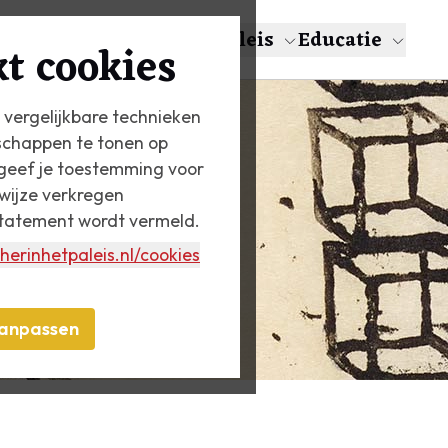
en
Over Escher
Het Paleis
Educatie
t cookies
 vergelijkbare technieken
schappen te tonen op
n geef je toestemming voor
wijze verkregen
statement wordt vermeld.
herinhetpaleis.nl
/cookies
anpassen