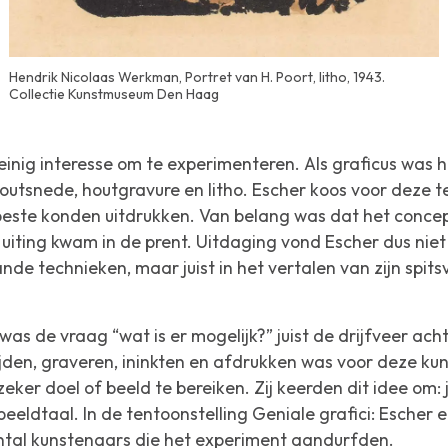
Hendrik Nicolaas Werkman, Portret van H. Poort, litho, 1943.
Collectie Kunstmuseum Den Haag
nig interesse om te experimenteren. Als graficus was hij
outsnede, houtgravure en litho. Escher koos voor deze t
beste konden uitdrukken. Van belang was dat het concept 
 uiting kwam in de prent. Uitdaging vond Escher dus nie
de technieken, maar juist in het vertalen van zijn spi
was de vraag “wat is er mogelijk?” juist de drijfveer ach
ijden, graveren, ininkten en afdrukken was voor deze ku
ker doel of beeld te bereiken. Zij keerden dit idee om: j
eeldtaal. In de tentoonstelling
Geniale grafici: Escher e
ntal kunstenaars die het experiment aandurfden.