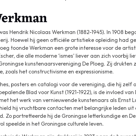
Werkman
was Hendrik Nicolaas Werkman (1882-1945). In 1908 beg
ij. Hoewel hij geen officiële artistieke opleiding had g
vroeg toonde Werkman een grote interesse voor de artist
 Escher, die alle moderne ‘ismes’ liever aan zich voorbij lie
roningse kunstenaarsvereniging De Ploeg. Zij drukten zi
e, zoals het constructivisme en expressionisme.
, posters en catalogi voor de vereniging, die hij zelf o
epalende Blad voor Kunst (1921-1922), is de invloed van
et het werk van vernieuwende kunstenaars als Ernst L
eld hij vruchtbare contacten met belangrijke leden uit
d. Zo portretteerde hij de Groningse letterkundige en D
rol speelde in het Groningse culturele leven.