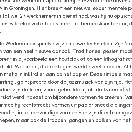
erhuisde Werkman zijn drukkerij in 1923 naar de bovens
 in Groningen. Hier breekt een nieuwe, experimentele pe
 tot wel 27 werknemers in dienst had, was hij nu op zi
ntwikkelde zich steeds meer tot beroepskunstenaar, di
.
lde Werkman op speelse wijze nieuwe technieken. Zijn ‘druks
 van een heel nieuwe aanpak. Traditioneel gezien maak
 prent in bijvoorbeeld een houtblok of op een lithografis
drukt. Werkman, daarentegen, werkte veel directer. Al t
en met zijn inktroller aan op het papier. Deze simpele m
ing’, geïnspireerd door de jazzmuziek van zijn tijd. H
ndom zijn drukkerij vond, gebruikte hij als drukvorm of st
rslot werd ingezet om bijzondere vormen te creëren. Van
armee hij rechtstreeks vormen uit papier sneed die inge
e vond hij in de eenvoudige vormen van zijn directe omge
hepen, maar ook de trappen, gangen en balken van het p