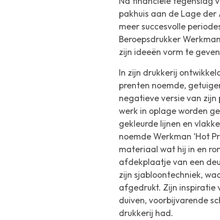
Na financiële tegenslag v
pakhuis aan de Lage der A
meer succesvolle periodes
Beroepsdrukker Werkman o
zijn ideeën vorm te geven
In zijn drukkerij ontwikke
prenten noemde, getuigen
negatieve versie van zijn
werk in oplage worden ge
gekleurde lijnen en vlakk
noemde Werkman ‘Hot Print
materiaal wat hij in en ro
afdekplaatje van een deu
zijn sjabloontechniek, wa
afgedrukt. Zijn inspirati
duiven, voorbijvarende sc
drukkerij had.