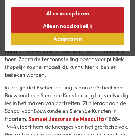
Portretten kennen een eeuwenlange traditie. In de
tentoonstelling
Geniale grafici: Escher en zijn
Alles accepteren
tijdgenoten
is een hele zaal aan dit onderwerp
Alleen noodzakelijk
gewijd. In deze zaal bent u niet alleen aan het
kijken, maar staren ook heel veel ogen naar de
Aanpassen
bezoeker terug: van Beethoven tot een gestileerde
hond en van Eschers vrouw Jetta tot een Zeeuwse
boer. Zodra de tentoonstelling opent voor publiek
(hopelijk zo snel mogelijk!), kunt u hier kijken én
bekeken worden.
In de tijd dat Escher leerling is aan de School voor
Bouwkunde en Sierende Kunsten krijgt hij veelvuldig
les in het maken van portretten. Zijn leraar aan de
School voor Bouwkunde en Sierende Kunsten in
Haarlem,
Samuel Jessurun de Mesquita
(1868-
1944), leert hem de kneepjes van het grafische vak.
Portretten van mens én dier komen ruimschoots in