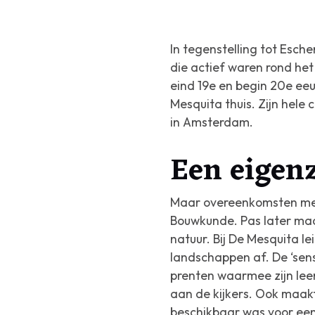
In tegenstelling tot Esch
die actief waren rond he
eind 19e en begin 20e eeu
Mesquita thuis. Zijn hele
in Amsterdam.
Een eigen
Maar overeenkomsten met z
Bouwkunde. Pas later maak
natuur. Bij De Mesquita l
landschappen af. De ‘sens
prenten waarmee zijn leer
aan de kijkers. Ook maakt
beschikbaar was voor een