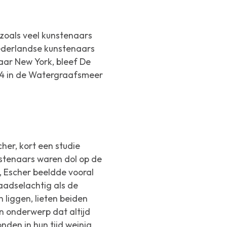
 zoals veel kunstenaars
Nederlandse kunstenaars
naar New York, bleef De
e 24 in de Watergraafsmeer
her, kort een studie
nstenaars waren dol op de
, Escher beeldde vooral
aadselachtig als de
 liggen, lieten beiden
n onderwerp dat altijd
den in hun tijd weinig