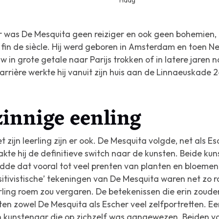
Haag
er was De Mesquita geen reiziger en ook geen bohemien,
t fin de siècle. Hij werd geboren in Amsterdam en toen 
w in grote getale naar Parijs trokken of in latere jaren 
 carrière werkte hij vanuit zijn huis aan de Linnaeuskad
zinnige eenling
ijn leerling zijn er ook. De Mesquita volgde, net als Esc
te hij de definitieve switch naar de kunsten. Beide ku
eidde dat vooral tot veel prenten van planten en bloemen
itivistische’ tekeningen van De Mesquita waren net zo r
ling roem zou vergaren. De betekenissen die erin zouden
en zowel De Mesquita als Escher veel zelfportretten. Ee
 kunstenaar die op zichzelf was aangewezen. Beiden von