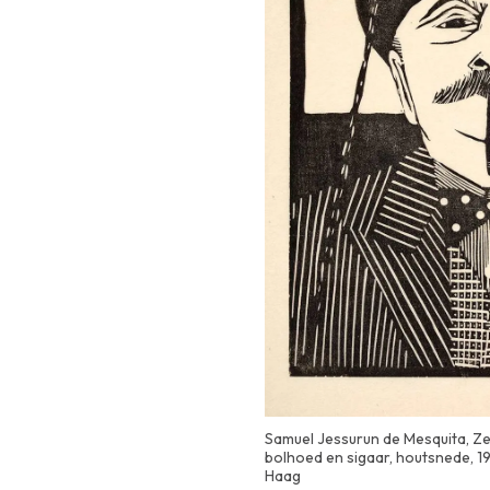
Samuel Jessurun de Mesquita, Ze
bolhoed en sigaar, houtsnede, 1
Haag