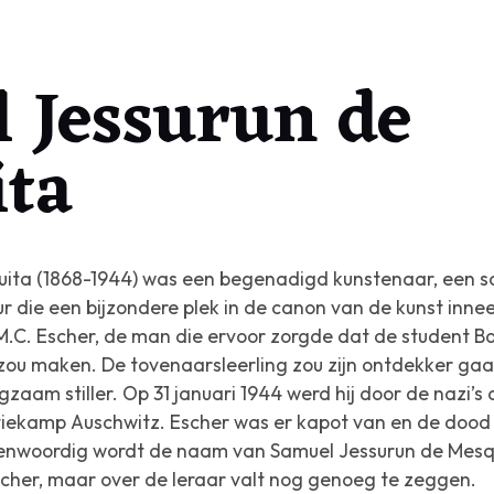
 Jessurun de
ta
ita (1868-1944) was een begenadigd kunstenaar, een sc
r die een bijzondere plek in de canon van de kunst innee
M.C. Escher, de man die ervoor zorgde dat de student 
u maken. De tovenaarsleerling zou zijn ontdekker gaa
zaam stiller. Op 31 januari 1944 werd hij door de nazi’s 
tiekamp Auschwitz. Escher was er kapot van en de dood 
enwoordig wordt de naam van Samuel Jessurun de Mesqui
cher, maar over de leraar valt nog genoeg te zeggen.