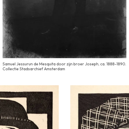
Samuel Jessurun de Mesquita door zijn broer Joseph, ca. 1888-1890.
Collectie Stadsarchief Amsterdam