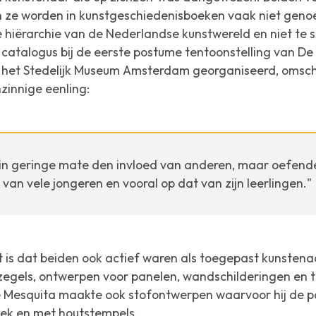
 en ze worden in kunstgeschiedenisboeken vaak niet geno
e hiërarchie van de Nederlandse kunstwereld en niet te 
 catalogus bij de eerste postume tentoonstelling van De 
in het Stedelijk Museum Amsterdam georganiseerd, omsch
zinnige eenling:
s in geringe mate den invloed van anderen, maar oefende
 van vele jongeren en vooral op dat van zijn leerlingen."
is dat beiden ook actief waren als toegepast kunstenaar
tzegels, ontwerpen voor panelen, wandschilderingen en 
De Mesquita maakte ook stofontwerpen waarvoor hij de 
iek en met houtstempels.