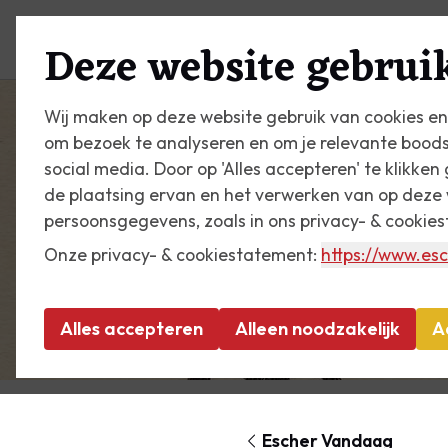
Plan je bezoek
Zien & do
Deze website gebruik
Wij maken op deze website gebruik van cookies en
om bezoek te analyseren en om je relevante bood
social media. Door op 'Alles accepteren' te klikke
de plaatsing ervan en het verwerken van op deze 
persoonsgegevens, zoals in ons privacy- & cookie
Onze privacy- & cookiestatement:
https://www.esc
Alles accepteren
Alleen noodzakelijk
A
Escher Vandaag