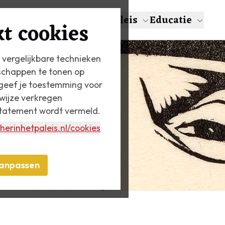
en
Over Escher
Het Paleis
Educatie
t cookies
 vergelijkbare technieken
schappen te tonen op
n geef je toestemming voor
wijze verkregen
statement wordt vermeld.
herinhetpaleis.nl
/cookies
anpassen