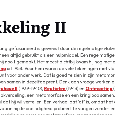
keling II
lang gefascineerd is geweest door de regelmatige vlakver
en altijd gebruikt als een hulpmiddel. Een regelmatige 
hij nooit gemaakt. Het meest dichtbij kwam hij nog met d
ing
uit 1958. Voor hem waren de vele tekeningen met vlak
nt voor ander werk. Dat is goed te zien in zijn metamor
en samen in dezelfde prent. Denk aan vroege werken a
phose II
(1939-1940),
Reptielen
(1943) en
Ontmoeting
akverdeling, een metamorfose en een kringloop samen.
dat hij wil vertellen. Een verhaal dat 'af' is, omdat het
waarin hij de oneindigheid probeert te vangen zonder ee