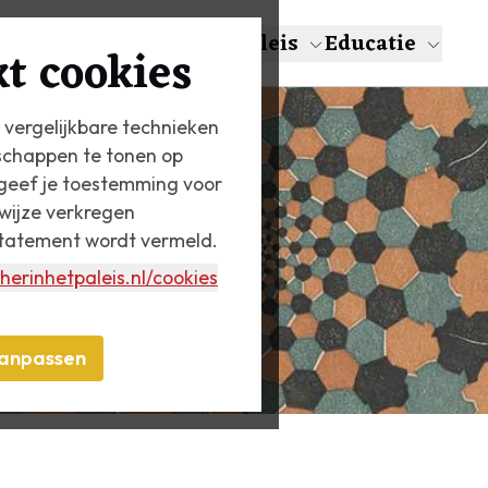
en
Over Escher
Het Paleis
Educatie
t cookies
 vergelijkbare technieken
schappen te tonen op
n geef je toestemming voor
wijze verkregen
statement wordt vermeld.
herinhetpaleis.nl
/cookies
anpassen