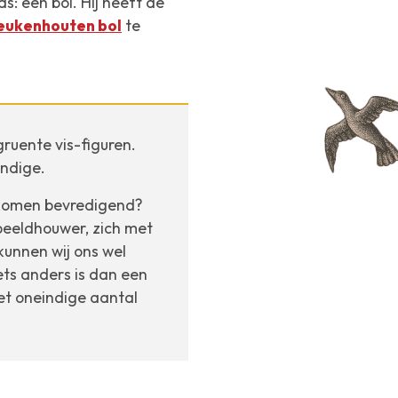
s: een bol. Hij heeft de
eukenhouten bol
te
ruente vis-figuren.
indige.
volkomen bevredigend?
 beeldhouwer, zich met
kunnen wij ons wel
ts anders is dan een
et oneindige aantal