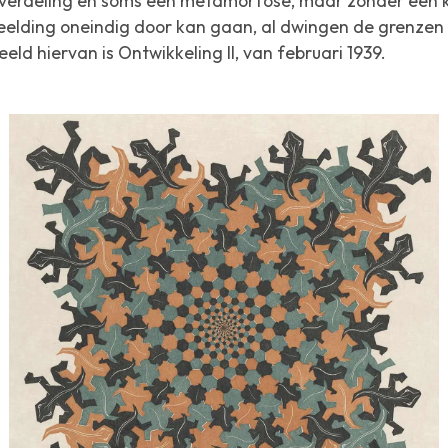
verdeling en soms een metamorfose, maar zonder een kr
beelding oneindig door kan gaan, al dwingen de grenzen
eeld hiervan is
Ontwikkeling II
, van februari 1939.