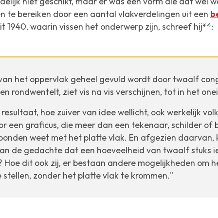
elijk niet geschikt, maar er was een vorm die dat wel wa
n te bereiken door een aantal vlakverdelingen uit een
b
uit 1940, waarin vissen het onderwerp zijn, schreef hij**:
van het oppervlak geheel gevuld wordt door twaalf cong
en rondwentelt, ziet vis na vis verschijnen, tot in het one
 resultaat, hoe zuiver van idee wellicht, ook werkelijk 
or een graficus, die meer dan een tekenaar, schilder of
rbonden weet met het
platte
vlak. En afgezien daarvan, 
n de gedachte dat een hoeveelheid van twaalf stuks ie
? Hoe dit ook zij, er bestaan andere mogelijkheden om h
 stellen, zonder het platte vlak te krommen."