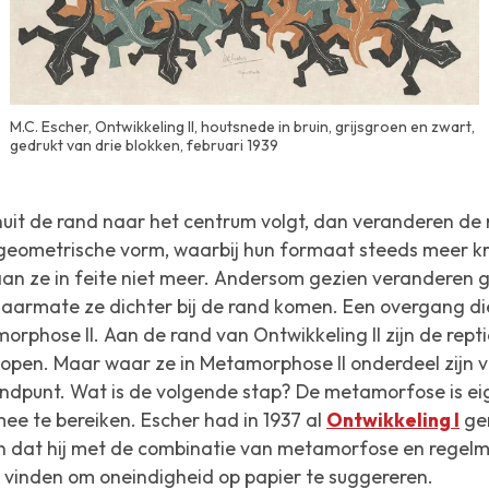
M.C. Escher, Ontwikkeling II, houtsnede in bruin, grijsgroen en zwart,
gedrukt van drie blokken, februari 1939
uit de rand naar het centrum volgt, dan veranderen de 
geometrische vorm, waarbij hun formaat steeds meer kri
taan ze in feite niet meer. Andersom gezien veranderen
naarmate ze dichter bij de rand komen. Een overgang die 
orphose II
. Aan de rand van
Ontwikkeling II
zijn de rept
 lopen. Maar waar ze in
Metamorphose II
onderdeel zijn v
indpunt. Wat is de volgende stap? De metamorfose is eig
ee te bereiken. Escher had in 1937 al
Ontwikkeling I
gem
n dat hij met de combinatie van metamorfose en regelm
vinden om oneindigheid op papier te suggereren.