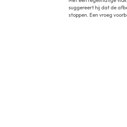
Met een regelmatige vlak
suggereert hij dat de af
stoppen. Een vroeg voorb