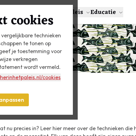
en
Over Escher
Het Paleis
Educatie
t cookies
 vergelijkbare technieken
schappen te tonen op
n geef je toestemming voor
wijze verkregen
statement wordt vermeld.
herinhetpaleis.nl
/cookies
anpassen
t nu precies in? Leer hier meer over de technieken die 