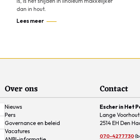
is, is het snijden in linoleum makkelijker
dan in hout.
Lees meer
Over ons
Contact
Nieuws
Escher in Het P
Pers
Lange Voorhout
Governance en beleid
2514 EH Den Ha
Vacatures
070-4277730
(b
ANBI-informatie