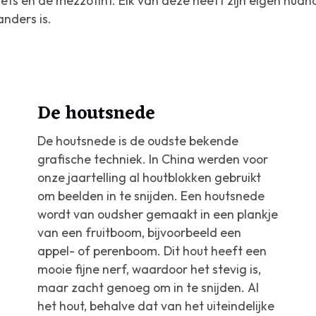
 ets en de mezzotint. Elk van deze heeft zijn eigen nuan
anders is.
De houtsnede
De houtsnede is de oudste bekende
grafische techniek. In China werden voor
onze jaartelling al houtblokken gebruikt
om beelden in te snijden. Een houtsnede
wordt van oudsher gemaakt in een plankje
van een fruitboom, bijvoorbeeld een
appel- of perenboom. Dit hout heeft een
mooie fijne nerf, waardoor het stevig is,
maar zacht genoeg om in te snijden. Al
het hout, behalve dat van het uiteindelijke