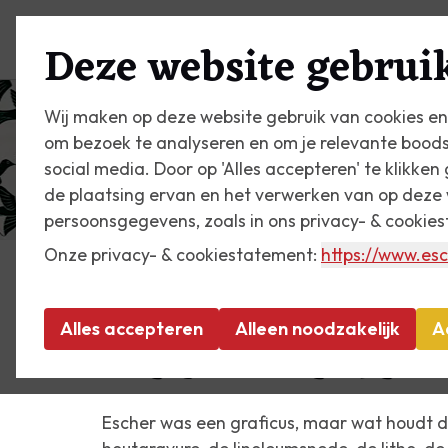
Plan je bezoek
Zien & do
Deze website gebruik
Wij maken op deze website gebruik van cookies en
om bezoek te analyseren en om je relevante bood
social media. Door op 'Alles accepteren' te klikke
de plaatsing ervan en het verwerken van op deze 
persoonsgegevens, zoals in ons privacy- & cookie
Onze privacy- & cookiestatement:
https://www.esc
Over Escher
Technieken
Alles accepteren
Alleen noodzakelijk
A
Escher was een graficus, maar wat houdt da