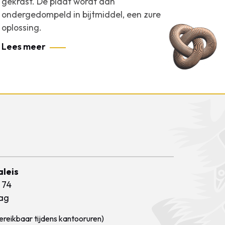
gekrast. De plaat wordt dan
ondergedompeld in bijtmiddel, een zure
oplossing.
Lees meer
aleis
 74
ag
ereikbaar tijdens kantooruren)